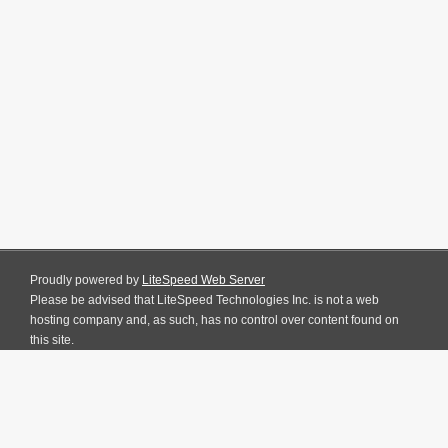
Proudly powered by
LiteSpeed Web Server
Please be advised that LiteSpeed Technologies Inc. is not a web
hosting company and, as such, has no control over content found on
this site.