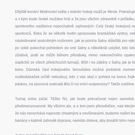
Dějiště konání Mistrovství světa v ledním hokeji mužů je Minsk. Pokračuje 
a s kým bude české mužstvo hrát a že jsou všichni zdravotně v pořádku, 
sportovního nadšence nepochybně zajímavých. Celý český hokejový sv
sportovců, třeba že se několik hodin upravovala brankářská výstroj, neb
následované podrobným rozborem „jak je poloha šatny důležitá pro výko
po sobě pokochat pohledem do oné šatny a několikrát uslyšet, kdo kd
zůstává, jestli se může během přestávky, mimo nekonečného opako
úspěchů ze všech předchozích turnajů, těšit i na záběry z šatny, jak je 
tomu. Dámská část hokejového fanoušstva možná podobné momentk
roztleskávaček určitě nebudou), kdo z vás stojí o pohled na borce žvýka
páskou, na zpocená svalnatá těla či na visící suspenzory? Takže uvidíme
Turnaj sotva začal. Těžko říci, jak bude pokračovat nejen samotná 
předimenzovanost. My všichni ale, a o tom jsem přesvědčen, nad kterým
že nás nenechává naprosto chladnými a nevšímavými, budeme našim borcům 
banány v kabině zahnuté doprava, namísto doleva, aby dosáhli toho nejv