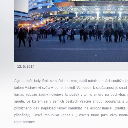
12. 5. 2014
A je to opět tady. Rok se sešel s rokem, další ročník domácí soutěže je 
kolem Mistrovství světa v ledním hokeji. Vzhledem k současnosti je snad
turnaj, třebaže žádný hokejový fanoušek v tomto směru na pochybách
sportu, ve kterém se v zemích českých vzácně snoubí popularita s 
přibližného dali například takoví kandidáti na europoslance. Zkrátka
přehánějí) Česká republika (dnes i „Česko“) bude jako vždy bedli
reprezentace.