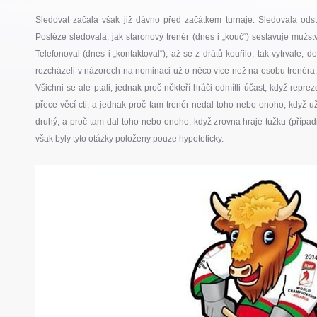
Sledovat začala však již dávno před začátkem turnaje. Sledovala ods
Posléze sledovala, jak staronový trenér (dnes i „kouč“) sestavuje mužstv
Telefonoval (dnes i „kontaktoval“), až se z drátů kouřilo, tak vytrvale,
rozcházeli v názorech na nominaci už o něco více než na osobu trenéra. Je
Všichni se ale ptali, jednak proč někteří hráči odmítli účast, když reprez
přece věcí cti, a jednak proč tam trenér nedal toho nebo onoho, když už 
druhý, a proč tam dal toho nebo onoho, když zrovna hraje tužku (případ
však byly tyto otázky položeny pouze hypoteticky.