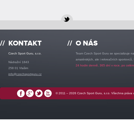
//
KONTAKT
//
O NÁS
Czech Sport Guru, s.r.o.
Team Czech Sport Guru se specializuje na
amatérských, ale i rekreačních sportovců,
Nádražní 1843
24 hodin denně, 365 dní v roce, po celém
258 01 Vlašim
info@czechsportguru.cz
© 2011 – 2026 Czech Sport Guru, s.r.o. Všechna práva
Facebook
Google+
Twitter
YouTube