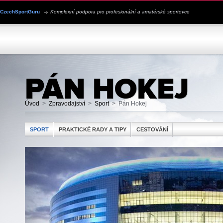
CzechSportGuru
Komplexní podpora pro profesionální a amatérské sportovce
JSEM SPORTOVEC
PROFILY SPORTOVCŮ
PRO KLUBY
PÁN HOKEJ
Úvod
>
Zpravodajství
>
Sport
>
Pán Hokej
SPORT
PRAKTICKÉ RADY A TIPY
CESTOVÁNÍ