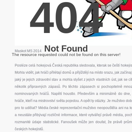
404
Not Found
Maskot MS 2014
The resource requested could not be found on this server!
Posléze celá hokejová Česká republika sledovala, kterak se čeští hokejisté
Mohla vidět, jak hráči přilétají domů a přijíždějí na místo srazu, jak začí
jaký je jejich zdravotní stav a mohla slyšet z jejich vlastních úst, jak se c
několik přípravných zápasů. Po těchto zápasech si pochopitelně mnoz
nominovaných hráčů. Napětí houstlo. Především a minimálně do dne, k
hráče, kteří na mistrovství světa pojedou. A opět ty otázky. Je mužstvo 
pro to udělat? Média české reprezentační mužstvo neopouštěla ani na k
a neustále přibývají rozličné informace, které vytvářejí právě média, po
rozmanité údaje statistické. Fanoušek může jen doufat, že právě prů
českých hokejistů.