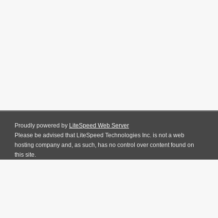
Proudly powered by
LiteSpeed Web Server
Please be advised that LiteSpeed Technologies Inc. is not a web
hosting company and, as such, has no control over content found on
this site.