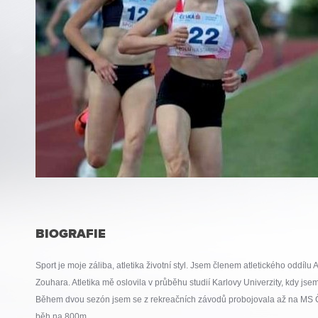
BIOGRAFIE
Sport je moje záliba, atletika životní styl. Jsem členem atletického oddí
Zouhara. Atletika mě oslovila v průběhu studií Karlovy Univerzity, kdy jse
Během dvou sezón jsem se z rekreačních závodů probojovala až na MS Če
běh na 800m.