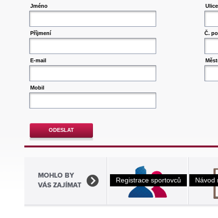
Jméno
Ulice
Příjmení
Č. po
E-mail
Měst
Mobil
ODESLAT
MOHLO BY
Registrace sportovců
Návod 
VÁS ZAJÍMAT