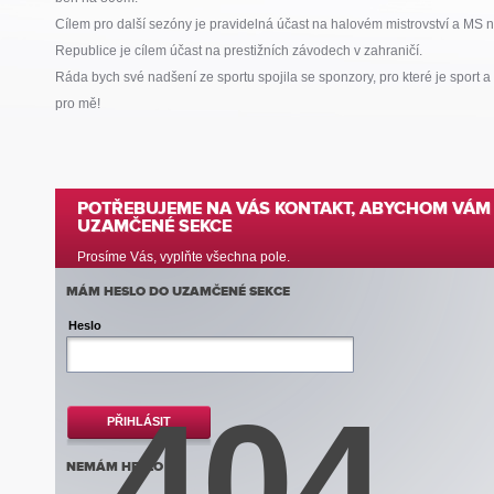
Cílem pro další sezóny je pravidelná účast na halovém mistrovství a MS
Republice je cílem účast na prestižních závodech v zahraničí.
Ráda bych své nadšení ze sportu spojila se sponzory, pro které je sport a a
pro mě!
POTŘEBUJEME NA VÁS KONTAKT, ABYCHOM VÁM 
UZAMČENÉ SEKCE
Prosíme Vás, vyplňte všechna pole.
MÁM HESLO DO UZAMČENÉ SEKCE
Heslo
404
PŘIHLÁSIT
NEMÁM HESLO