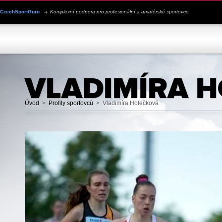
CzechSportGuru
Komplexní podpora pro profesionální a amatérské sportovce
JSEM SPORTOVEC
PROFILY SPORTOVCŮ
PRO KLUBY
VLADIMÍRA 
Úvod
>
Profily sportovců
>
Vladimíra Holečková