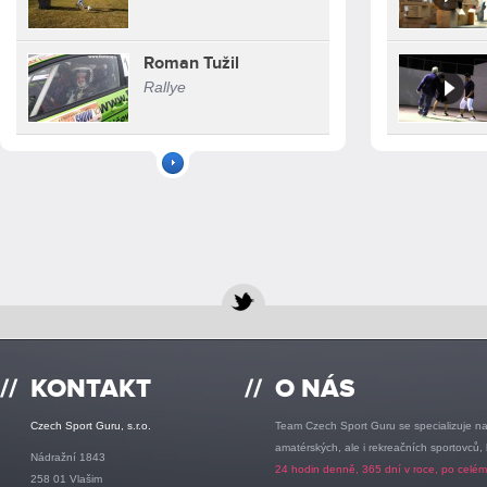
Roman Tužil
Rallye
//
KONTAKT
//
O NÁS
Czech Sport Guru, s.r.o.
Team Czech Sport Guru se specializuje na
amatérských, ale i rekreačních sportovců,
Nádražní 1843
24 hodin denně, 365 dní v roce, po celém
258 01 Vlašim