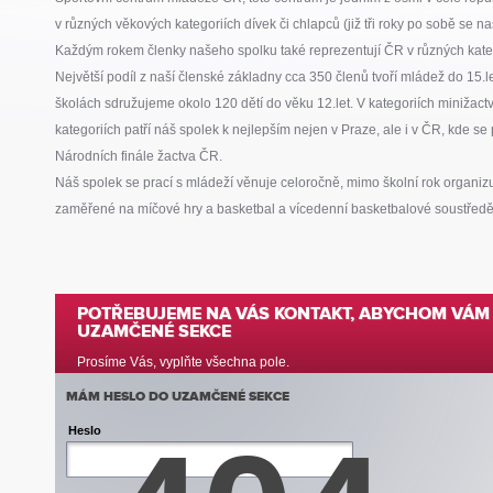
v různých věkových kategoriích dívek či chlapců (již tři roky po sobě se n
Každým rokem členky našeho spolku také reprezentují ČR v různých katego
Největší podíl z naší členské základny cca 350 členů tvoří mládež do 15.l
školách sdružujeme okolo 120 dětí do věku 12.let. V kategoriích minižactv
kategoriích patří náš spolek k nejlepším nejen v Praze, ale i v ČR, kde s
Národních finále žactva ČR.
Náš spolek se prací s mládeží věnuje celoročně, mimo školní rok organiz
zaměřené na míčové hry a basketbal a vícedenní basketbalové soustředě
POTŘEBUJEME NA VÁS KONTAKT, ABYCHOM VÁM 
UZAMČENÉ SEKCE
Prosíme Vás, vyplňte všechna pole.
MÁM HESLO DO UZAMČENÉ SEKCE
Heslo