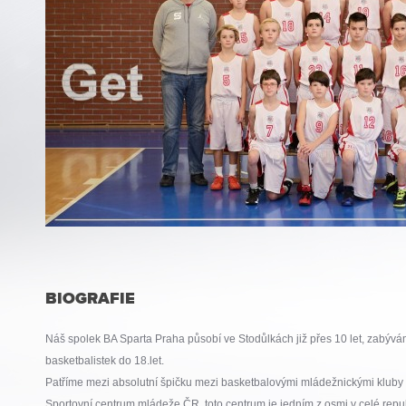
BIOGRAFIE
Náš spolek BA Sparta Praha působí ve Stodůlkách již přes 10 let, zabýv
basketbalistek do 18.let.
Patříme mezi absolutní špičku mezi basketbalovými mládežnickými kluby ne
Sportovní centrum mládeže ČR, toto centrum je jedním z osmi v celé repub