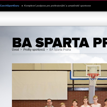
CzechSportGuru
Komplexní podpora pro profesionální a amatérské sportovce
JSEM SPORTOVEC
PROFILY SPORTOVCŮ
PRO KLUBY
BA SPARTA 
Úvod
>
Profily sportovců
>
BA Sparta Praha