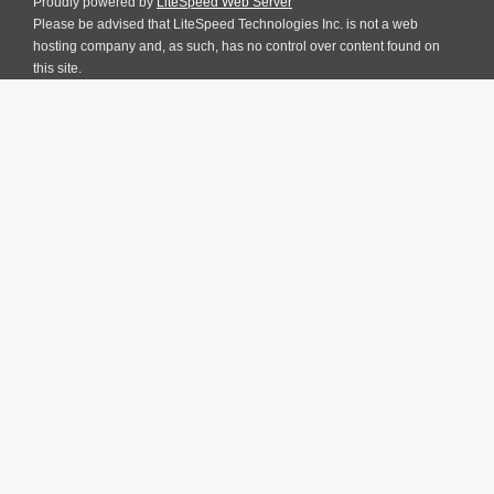
Proudly powered by
LiteSpeed Web Server
Please be advised that LiteSpeed Technologies Inc. is not a web
hosting company and, as such, has no control over content found on
this site.