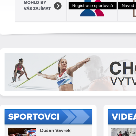
MOHLO BY
Registrace sportovců
Návod 
VÁS ZAJÍMAT
SPORTOVCI
VIDE
Dušan Vavrek