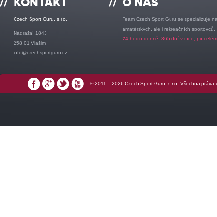
//
KONTAKT
//
O NÁS
Czech Sport Guru, s.r.o.
Team Czech Sport Guru se specializuje na
amatérských, ale i rekreačních sportovců,
Nádražní 1843
24 hodin denně, 365 dní v roce, po celém
258 01 Vlašim
info@czechsportguru.cz
© 2011 – 2026 Czech Sport Guru, s.r.o. Všechna práva
Facebook
Google+
Twitter
YouTube